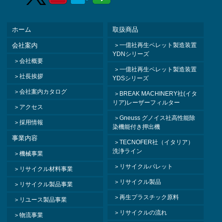
ホーム
取扱商品
会社案内
一億社再生ペレット製造装置
YDNシリーズ
会社概要
一億社再生ペレット製造装置
社長挨拶
YDSシリーズ
会社案内カタログ
BREAK MACHINERY社(イタ
リア)レーザーフィルター
アクセス
Gneuss グノイス社高性能除
採用情報
染機能付き押出機
事業内容
TECNOFER社（イタリア）
洗浄ライン
機械事業
リサイクルパレット
リサイクル材料事業
リサイクル製品
リサイクル製品事業
再生プラスチック原料
リユース製品事業
リサイクルの流れ
物流事業