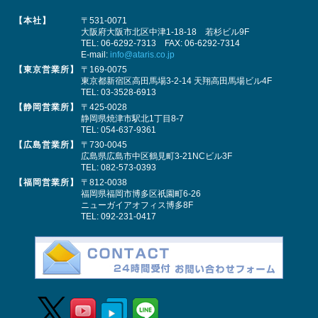
【本社】
〒531-0071
大阪府大阪市北区中津1-18-18 若杉ビル9F
TEL:
06-6292-7313
FAX: 06-6292-7314
E-mail:
info@ataris.co.jp
【東京営業所】
〒169-0075
東京都新宿区高田馬場3-2-14 天翔高田馬場ビル4F
TEL:
03-3528-6913
【静岡営業所】
〒425-0028
静岡県焼津市駅北1丁目8-7
TEL:
054-637-9361
【広島営業所】
〒730-0045
広島県広島市中区鶴見町3-21NCビル3F
TEL:
082-573-0393
【福岡営業所】
〒812-0038
福岡県福岡市博多区祇園町6-26
ニューガイアオフィス博多8F
TEL:
092-231-0417