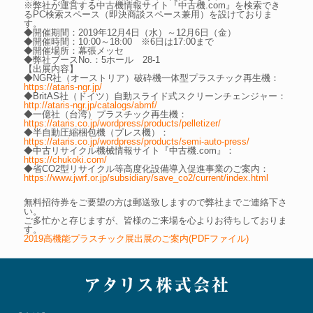
※弊社が運営する中古機情報サイト『中古機.com』を検索でき
るPC検索スペース（即決商談スペース兼用）を設けておりま
す。
◆開催期間：2019年12月4日（水）～12月6日（金）
◆開催時間：10:00～18:00 ※6日は17:00まで
◆開催場所：幕張メッセ
◆弊社ブースNo.：5ホール 28-1
【出展内容】
◆NGR社（オーストリア）破砕機一体型プラスチック再生機：
https://ataris-ngr.jp/
◆BritAS社（ドイツ）自動スライド式スクリーンチェンジャー：
http://ataris-ngr.jp/catalogs/abmf/
◆一億社（台湾）プラスチック再生機：
https://ataris.co.jp/wordpress/products/pelletizer/
◆半自動圧縮梱包機（プレス機）：
https://ataris.co.jp/wordpress/products/semi-auto-press/
◆中古リサイクル機械情報サイト『中古機.com』：
https://chukoki.com/
◆省CO2型リサイクル等高度化設備導入促進事業のご案内：
https://www.jwrf.or.jp/subsidiary/save_co2/current/index.html
無料招待券をご要望の方は郵送致しますので弊社までご連絡下さ
い。
ご多忙かと存じますが、皆様のご来場を心よりお待ちしておりま
す。
2019高機能プラスチック展出展のご案内(PDFファイル)