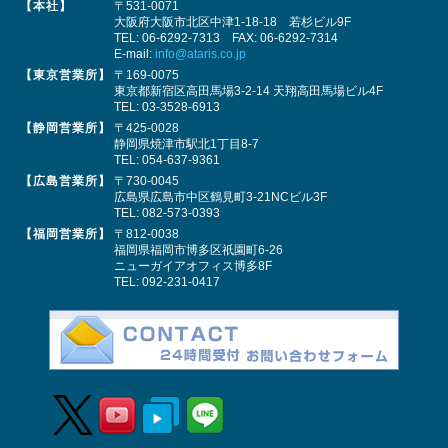
【本社】
〒531-0071
大阪府大阪市北区中津1-18-18 若杉ビル9F
TEL:
06-6292-7313
FAX: 06-6292-7314
E-mail:
info@ataris.co.jp
【東京営業所】
〒169-0075
東京都新宿区高田馬場3-2-14 天翔高田馬場ビル4F
TEL:
03-3528-6913
【静岡営業所】
〒425-0028
静岡県焼津市駅北1丁目8-7
TEL:
054-637-9361
【広島営業所】
〒730-0045
広島県広島市中区鶴見町3-21NCビル3F
TEL:
082-573-0393
【福岡営業所】
〒812-0038
福岡県福岡市博多区祇園町6-26
ニューガイアオフィス博多8F
TEL:
092-231-0417