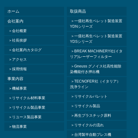
ホーム
取扱商品
会社案内
一億社再生ペレット製造装置
YDNシリーズ
会社概要
一億社再生ペレット製造装置
社長挨拶
YDSシリーズ
会社案内カタログ
BREAK MACHINERY社(イタ
リア)レーザーフィルター
アクセス
Gneuss グノイス社高性能除
採用情報
染機能付き押出機
事業内容
TECNOFER社（イタリア）
洗浄ライン
機械事業
リサイクルパレット
リサイクル材料事業
リサイクル製品
リサイクル製品事業
再生プラスチック原料
リユース製品事業
リサイクルの流れ
物流事業
台湾製半自動プレス機