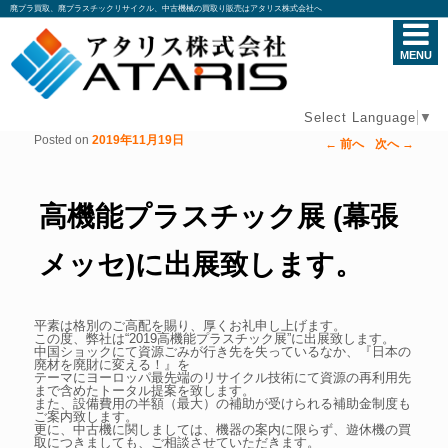
廃プラ買取、廃プラスチックリサイクル、中古機械の買取り販売はアタリス株式会社へ
MENU
Select Language
▼
Posted on
2019年11月19日
←
前へ
次へ
→
投稿ナビゲーション
高機能プラスチック展 (幕張
メッセ)に出展致します。
平素は格別のご高配を賜り、厚くお礼申し上げます。
この度、弊社は“2019高機能プラスチック展”に出展致します。
中国ショックにて資源ごみが行き先を失っているなか、『日本の
廃材を廃財に変える！』を
テーマにヨーロッパ最先端のリサイクル技術にて資源の再利用先
まで含めたトータル提案を致します。
また、設備費用の半額（最大）の補助が受けられる補助金制度も
ご案内致します。
更に、中古機に関しましては、機器の案内に限らず、遊休機の買
取につきましても、ご相談させていただきます。