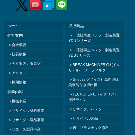
ホーム
取扱商品
会社案内
一億社再生ペレット製造装置
YDNシリーズ
会社概要
一億社再生ペレット製造装置
社長挨拶
YDSシリーズ
会社案内カタログ
BREAK MACHINERY社(イタ
リア)レーザーフィルター
アクセス
Gneuss グノイス社高性能除
採用情報
染機能付き押出機
事業内容
TECNOFER社（イタリア）
洗浄ライン
機械事業
リサイクルパレット
リサイクル材料事業
リサイクル製品
リサイクル製品事業
再生プラスチック原料
リユース製品事業