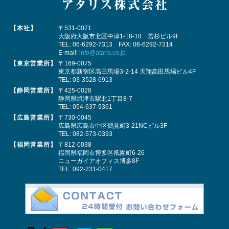
【本社】
〒531-0071
大阪府大阪市北区中津1-18-18 若杉ビル9F
TEL:
06-6292-7313
FAX: 06-6292-7314
E-mail:
info@ataris.co.jp
【東京営業所】
〒169-0075
東京都新宿区高田馬場3-2-14 天翔高田馬場ビル4F
TEL:
03-3528-6913
【静岡営業所】
〒425-0028
静岡県焼津市駅北1丁目8-7
TEL:
054-637-9361
【広島営業所】
〒730-0045
広島県広島市中区鶴見町3-21NCビル3F
TEL:
082-573-0393
【福岡営業所】
〒812-0038
福岡県福岡市博多区祇園町6-26
ニューガイアオフィス博多8F
TEL:
092-231-0417