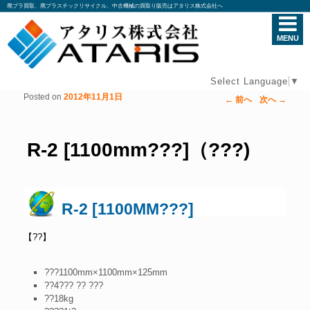
廃プラ買取、廃プラスチックリサイクル、中古機械の買取り販売はアタリス株式会社へ
MENU
Select Language
▼
Posted on
2012年11月1日
←
前へ
次へ
→
投稿ナビゲーション
R-2 [1100mm???]（???)
R-2 [1100MM???]
【??】
???
1100mm×1100mm×125mm
??
4??? ?? ???
??
18kg