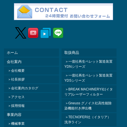
ホーム
取扱商品
会社案内
一億社再生ペレット製造装置
YDNシリーズ
会社概要
一億社再生ペレット製造装置
社長挨拶
YDSシリーズ
会社案内カタログ
BREAK MACHINERY社(イタ
リア)レーザーフィルター
アクセス
Gneuss グノイス社高性能除
採用情報
染機能付き押出機
事業内容
TECNOFER社（イタリア）
洗浄ライン
機械事業