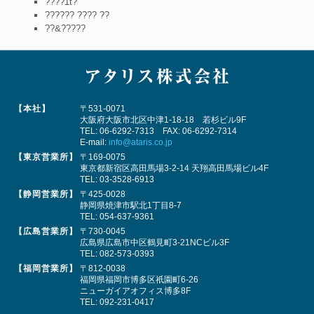
????
1t?
??
???? ???? ??
??&??
???
【本社】
〒531-0071
大阪府大阪市北区中津1-18-18 若杉ビル9F
TEL:
06-6292-7313
FAX: 06-6292-7314
E-mail:
info@ataris.co.jp
【東京営業所】
〒169-0075
東京都新宿区高田馬場3-2-14 天翔高田馬場ビル4F
TEL:
03-3528-6913
【静岡営業所】
〒425-0028
静岡県焼津市駅北1丁目8-7
TEL:
054-637-9361
【広島営業所】
〒730-0045
広島県広島市中区鶴見町3-21NCビル3F
TEL:
082-573-0393
【福岡営業所】
〒812-0038
福岡県福岡市博多区祇園町6-26
ニューガイアオフィス博多8F
TEL:
092-231-0417