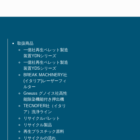
取扱商品
一億社再生ペレット製造
装置YDNシリーズ
一億社再生ペレット製造
装置YDSシリーズ
BREAK MACHINERY社
(イタリア)レーザーフィ
ルター
Gneuss グノイス社高性
能除染機能付き押出機
TECNOFER社（イタリ
ア）洗浄ライン
リサイクルパレット
リサイクル製品
再生プラスチック原料
リサイクルの流れ