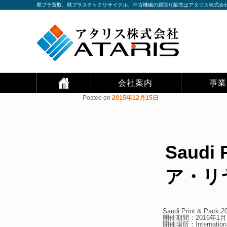
廃プラ買取、廃プラスチックリサイクル、中古機械の買取り販売はアタリス株式会
会社案内
事業
Posted on
2015年12月15日
会社概要
機械
投稿ナビゲーション
社長挨拶
リサイク
会社案内カタログ
リサイク
Saudi
アクセス
リユース
採用情報
物流
ア・リ
Saudi Print & 
開催期間：2016年1月
開催場所：International 