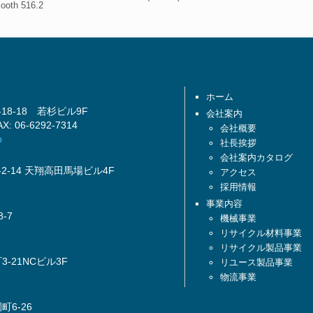
h 516.2
台湾製半自動プレス機
Gamma Mecanica社（イタリ
ア）再生ペレット製造装置
中古機械・物流資材
ホーム
リサイクルパレット
8-18 若杉ビル9F
会社案内
リサイクル製品
: 06-6292-7314
会社概要
p
社長挨拶
再生プラスチック原料
会社案内カタログ
リサイクルの流れ
2-14 天翔高田馬場ビル4F
アクセス
採用情報
事業内容
-7
機械事業
リサイクル材料事業
リサイクル製品事業
-21NCビル3F
リユース製品事業
物流事業
6-26