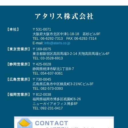
【本社】
〒531-0071
大阪府大阪市北区中津1-18-18 若杉ビル9F
TEL:
06-6292-7313
FAX: 06-6292-7314
E-mail:
info@ataris.co.jp
【東京営業所】
〒169-0075
東京都新宿区高田馬場3-2-14 天翔高田馬場ビル4F
TEL:
03-3528-6913
【静岡営業所】
〒425-0028
静岡県焼津市駅北1丁目8-7
TEL:
054-637-9361
【広島営業所】
〒730-0045
広島県広島市中区鶴見町3-21NCビル3F
TEL:
082-573-0393
【福岡営業所】
〒812-0038
福岡県福岡市博多区祇園町6-26
ニューガイアオフィス博多8F
TEL:
092-231-0417